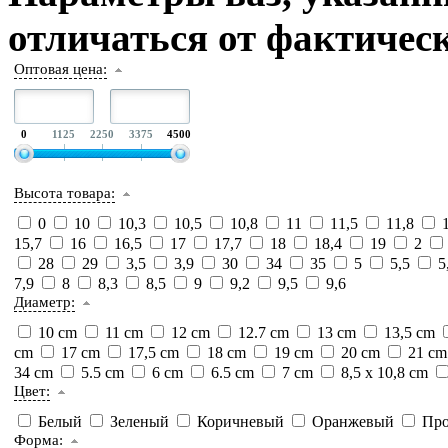
отличаться от фактическ
Оптовая цена:
0
1125
2250
3375
4500
Высота товара:
0
10
10,3
10,5
10,8
11
11,5
11,8
15,7
16
16,5
17
17,7
18
18,4
19
2
28
29
3,5
3,9
30
34
35
5
5,5
5
7,9
8
8,3
8,5
9
9,2
9,5
9,6
Диаметр:
10 cm
11 cm
12 cm
12.7 cm
13 cm
13,5 cm
cm
17 cm
17,5 cm
18 cm
19 cm
20 cm
21 c
34 cm
5.5 cm
6 cm
6.5 cm
7 cm
8,5 х 10,8 cm
Цвет:
Белый
Зеленый
Коричневый
Оранжевый
Про
Форма: