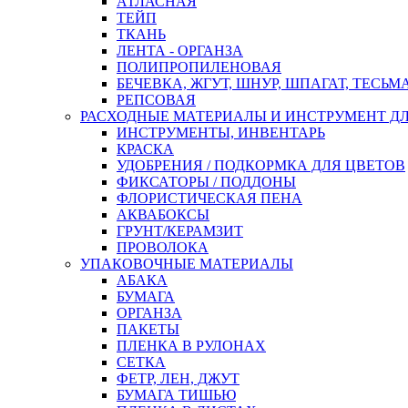
АТЛАСНАЯ
ТЕЙП
ТКАНЬ
ЛЕНТА - ОРГАНЗА
ПОЛИПРОПИЛЕНОВАЯ
БЕЧЕВКА, ЖГУТ, ШНУР, ШПАГАТ, ТЕСЬМ
РЕПСОВАЯ
РАСХОДНЫЕ МАТЕРИАЛЫ И ИНСТРУМЕНТ Д
ИНСТРУМЕНТЫ, ИНВЕНТАРЬ
КРАСКА
УДОБРЕНИЯ / ПОДКОРМКА ДЛЯ ЦВЕТОВ
ФИКСАТОРЫ / ПОДДОНЫ
ФЛОРИСТИЧЕСКАЯ ПЕНА
АКВАБОКСЫ
ГРУНТ/КЕРАМЗИТ
ПРОВОЛОКА
УПАКОВОЧНЫЕ МАТЕРИАЛЫ
АБАКА
БУМАГА
ОРГАНЗА
ПАКЕТЫ
ПЛЕНКА В РУЛОНАХ
СЕТКА
ФЕТР, ЛЕН, ДЖУТ
БУМАГА ТИШЬЮ