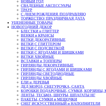
НОВЫЙ ГОД
СВАДЕБНЫЕ АКСЕССУАРЫ
ТРАУР
С ДНЕМ РОЖДЕНИЯ /ПОЗДРАВЛЯЮ
ТОРЖЕСТВО/ ПРАЗДНИЧНАЯ ДАТА
УЦЕНЕННЫЕ ТОВАРЫ
НОВОГОДНИЙ ДЕКОР
БЛЕСТКИ и ГЛИТТЕР
ВЕНКИ и КРАНСЫ
ВЕТКИ ДЕКОРАТИВНЫЕ
ВЕТКИ С ГЛИТТЕРОМ
ВЕТКИ С ПОДСВЕТКОЙ
ВЕТКИ С ЯГОДАМИ И ШИШКАМИ
ВЕТКИ ХВОЙНЫЕ
ВСТАВКИ и ТОППЕРЫ
ГИРЛЯНДЫ ДЕКОРАТИВНЫЕ
ГИРЛЯНДЫ С ЯГОДАМИ И ШИШКАМИ
ГИРЛЯНДЫ СВЕТОДИОДНЫЕ
ГИРЛЯНДЫ ХВОЙНЫЕ
ЕЛИ и ДЕРЕВЬЯ
ДЕД МОРОЗ, СНЕГУРОЧКА, САНТА
КОРОБКИ ПОДАРОЧНЫЕ, СУМКИ, КОРЗИНЫ,
ЛЕНТЫ, ТЕСЬМА, ШНУРЫ, ШПАГАТЫ НГ
ПАКЕТЫ, СУМКИ и МЕШОЧКИ
СНЕГ ИСКУССТВЕННЫЙ и НАПОЛНИТЕЛИ