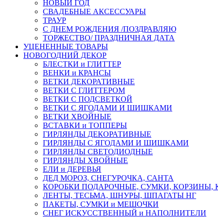
НОВЫЙ ГОД
СВАДЕБНЫЕ АКСЕССУАРЫ
ТРАУР
С ДНЕМ РОЖДЕНИЯ /ПОЗДРАВЛЯЮ
ТОРЖЕСТВО/ ПРАЗДНИЧНАЯ ДАТА
УЦЕНЕННЫЕ ТОВАРЫ
НОВОГОДНИЙ ДЕКОР
БЛЕСТКИ и ГЛИТТЕР
ВЕНКИ и КРАНСЫ
ВЕТКИ ДЕКОРАТИВНЫЕ
ВЕТКИ С ГЛИТТЕРОМ
ВЕТКИ С ПОДСВЕТКОЙ
ВЕТКИ С ЯГОДАМИ И ШИШКАМИ
ВЕТКИ ХВОЙНЫЕ
ВСТАВКИ и ТОППЕРЫ
ГИРЛЯНДЫ ДЕКОРАТИВНЫЕ
ГИРЛЯНДЫ С ЯГОДАМИ И ШИШКАМИ
ГИРЛЯНДЫ СВЕТОДИОДНЫЕ
ГИРЛЯНДЫ ХВОЙНЫЕ
ЕЛИ и ДЕРЕВЬЯ
ДЕД МОРОЗ, СНЕГУРОЧКА, САНТА
КОРОБКИ ПОДАРОЧНЫЕ, СУМКИ, КОРЗИНЫ,
ЛЕНТЫ, ТЕСЬМА, ШНУРЫ, ШПАГАТЫ НГ
ПАКЕТЫ, СУМКИ и МЕШОЧКИ
СНЕГ ИСКУССТВЕННЫЙ и НАПОЛНИТЕЛИ