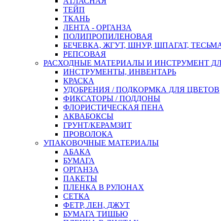
АТЛАСНАЯ
ТЕЙП
ТКАНЬ
ЛЕНТА - ОРГАНЗА
ПОЛИПРОПИЛЕНОВАЯ
БЕЧЕВКА, ЖГУТ, ШНУР, ШПАГАТ, ТЕСЬМ
РЕПСОВАЯ
РАСХОДНЫЕ МАТЕРИАЛЫ И ИНСТРУМЕНТ Д
ИНСТРУМЕНТЫ, ИНВЕНТАРЬ
КРАСКА
УДОБРЕНИЯ / ПОДКОРМКА ДЛЯ ЦВЕТОВ
ФИКСАТОРЫ / ПОДДОНЫ
ФЛОРИСТИЧЕСКАЯ ПЕНА
АКВАБОКСЫ
ГРУНТ/КЕРАМЗИТ
ПРОВОЛОКА
УПАКОВОЧНЫЕ МАТЕРИАЛЫ
АБАКА
БУМАГА
ОРГАНЗА
ПАКЕТЫ
ПЛЕНКА В РУЛОНАХ
СЕТКА
ФЕТР, ЛЕН, ДЖУТ
БУМАГА ТИШЬЮ