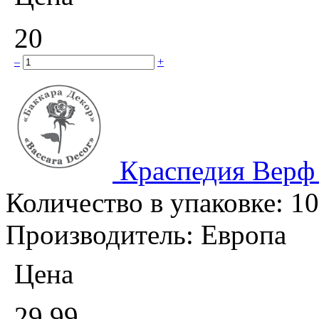
20
–
+
Краспедия Верф
Количество в упаковке:
10
Производитель:
Европа
Цена
29.99