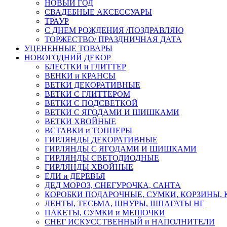
НОВЫЙ ГОД
СВАДЕБНЫЕ АКСЕССУАРЫ
ТРАУР
С ДНЕМ РОЖДЕНИЯ /ПОЗДРАВЛЯЮ
ТОРЖЕСТВО/ ПРАЗДНИЧНАЯ ДАТА
УЦЕНЕННЫЕ ТОВАРЫ
НОВОГОДНИЙ ДЕКОР
БЛЕСТКИ и ГЛИТТЕР
ВЕНКИ и КРАНСЫ
ВЕТКИ ДЕКОРАТИВНЫЕ
ВЕТКИ С ГЛИТТЕРОМ
ВЕТКИ С ПОДСВЕТКОЙ
ВЕТКИ С ЯГОДАМИ И ШИШКАМИ
ВЕТКИ ХВОЙНЫЕ
ВСТАВКИ и ТОППЕРЫ
ГИРЛЯНДЫ ДЕКОРАТИВНЫЕ
ГИРЛЯНДЫ С ЯГОДАМИ И ШИШКАМИ
ГИРЛЯНДЫ СВЕТОДИОДНЫЕ
ГИРЛЯНДЫ ХВОЙНЫЕ
ЕЛИ и ДЕРЕВЬЯ
ДЕД МОРОЗ, СНЕГУРОЧКА, САНТА
КОРОБКИ ПОДАРОЧНЫЕ, СУМКИ, КОРЗИНЫ,
ЛЕНТЫ, ТЕСЬМА, ШНУРЫ, ШПАГАТЫ НГ
ПАКЕТЫ, СУМКИ и МЕШОЧКИ
СНЕГ ИСКУССТВЕННЫЙ и НАПОЛНИТЕЛИ