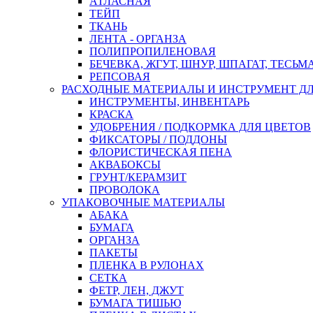
АТЛАСНАЯ
ТЕЙП
ТКАНЬ
ЛЕНТА - ОРГАНЗА
ПОЛИПРОПИЛЕНОВАЯ
БЕЧЕВКА, ЖГУТ, ШНУР, ШПАГАТ, ТЕСЬМ
РЕПСОВАЯ
РАСХОДНЫЕ МАТЕРИАЛЫ И ИНСТРУМЕНТ Д
ИНСТРУМЕНТЫ, ИНВЕНТАРЬ
КРАСКА
УДОБРЕНИЯ / ПОДКОРМКА ДЛЯ ЦВЕТОВ
ФИКСАТОРЫ / ПОДДОНЫ
ФЛОРИСТИЧЕСКАЯ ПЕНА
АКВАБОКСЫ
ГРУНТ/КЕРАМЗИТ
ПРОВОЛОКА
УПАКОВОЧНЫЕ МАТЕРИАЛЫ
АБАКА
БУМАГА
ОРГАНЗА
ПАКЕТЫ
ПЛЕНКА В РУЛОНАХ
СЕТКА
ФЕТР, ЛЕН, ДЖУТ
БУМАГА ТИШЬЮ