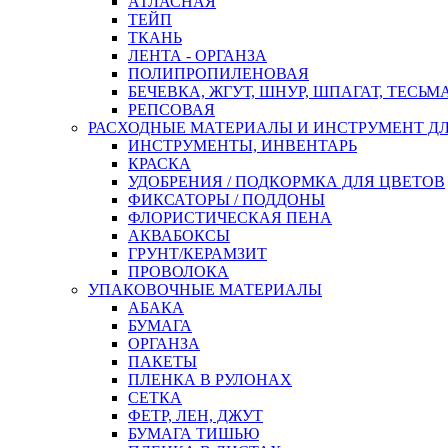
АТЛАСНАЯ
ТЕЙП
ТКАНЬ
ЛЕНТА - ОРГАНЗА
ПОЛИПРОПИЛЕНОВАЯ
БЕЧЕВКА, ЖГУТ, ШНУР, ШПАГАТ, ТЕСЬМ
РЕПСОВАЯ
РАСХОДНЫЕ МАТЕРИАЛЫ И ИНСТРУМЕНТ Д
ИНСТРУМЕНТЫ, ИНВЕНТАРЬ
КРАСКА
УДОБРЕНИЯ / ПОДКОРМКА ДЛЯ ЦВЕТОВ
ФИКСАТОРЫ / ПОДДОНЫ
ФЛОРИСТИЧЕСКАЯ ПЕНА
АКВАБОКСЫ
ГРУНТ/КЕРАМЗИТ
ПРОВОЛОКА
УПАКОВОЧНЫЕ МАТЕРИАЛЫ
АБАКА
БУМАГА
ОРГАНЗА
ПАКЕТЫ
ПЛЕНКА В РУЛОНАХ
СЕТКА
ФЕТР, ЛЕН, ДЖУТ
БУМАГА ТИШЬЮ