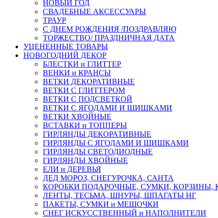
НОВЫЙ ГОД
СВАДЕБНЫЕ АКСЕССУАРЫ
ТРАУР
С ДНЕМ РОЖДЕНИЯ /ПОЗДРАВЛЯЮ
ТОРЖЕСТВО/ ПРАЗДНИЧНАЯ ДАТА
УЦЕНЕННЫЕ ТОВАРЫ
НОВОГОДНИЙ ДЕКОР
БЛЕСТКИ и ГЛИТТЕР
ВЕНКИ и КРАНСЫ
ВЕТКИ ДЕКОРАТИВНЫЕ
ВЕТКИ С ГЛИТТЕРОМ
ВЕТКИ С ПОДСВЕТКОЙ
ВЕТКИ С ЯГОДАМИ И ШИШКАМИ
ВЕТКИ ХВОЙНЫЕ
ВСТАВКИ и ТОППЕРЫ
ГИРЛЯНДЫ ДЕКОРАТИВНЫЕ
ГИРЛЯНДЫ С ЯГОДАМИ И ШИШКАМИ
ГИРЛЯНДЫ СВЕТОДИОДНЫЕ
ГИРЛЯНДЫ ХВОЙНЫЕ
ЕЛИ и ДЕРЕВЬЯ
ДЕД МОРОЗ, СНЕГУРОЧКА, САНТА
КОРОБКИ ПОДАРОЧНЫЕ, СУМКИ, КОРЗИНЫ,
ЛЕНТЫ, ТЕСЬМА, ШНУРЫ, ШПАГАТЫ НГ
ПАКЕТЫ, СУМКИ и МЕШОЧКИ
СНЕГ ИСКУССТВЕННЫЙ и НАПОЛНИТЕЛИ