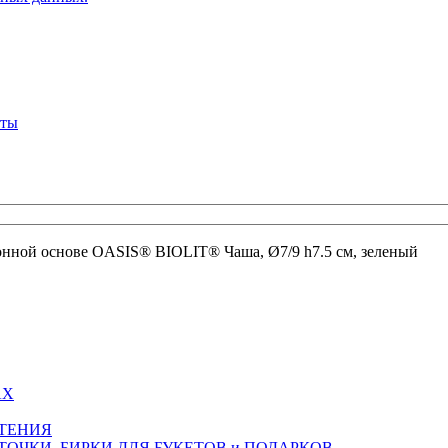
кты
онной основе OASIS® BIOLIT® Чаша, Ø7/9 h7.5 см, зеленый
АХ
СТЕНИЯ
ТОЧКИ, БИРКИ ДЛЯ БУКЕТОВ и ПОДАРКОВ